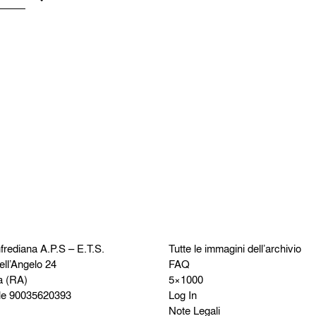
frediana
A.P.S – E.T.S.
Tutte le immagini dell’archivio
ell’Angelo 24
FAQ
a (RA)
5×1000
le 90035620393
Log In
Note Legali