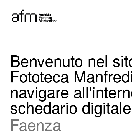
Skip
to
content
Benvenuto nel sito
Fototeca Manfredi
navigare all'inter
schedario digitale