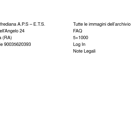
frediana
A.P.S – E.T.S.
Tutte le immagini dell’archivio
ell’Angelo 24
FAQ
a (RA)
5×1000
le 90035620393
Log In
Note Legali