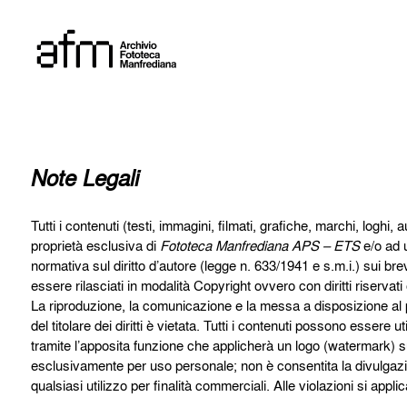
Skip
to
content
Note Legali
Tutti i contenuti (testi, immagini, filmati, grafiche, marchi, loghi, 
proprietà esclusiva di
Fototeca Manfrediana APS – ETS
e/o ad u
normativa sul diritto d’autore (legge n. 633/1941 e s.m.i.) sui brev
essere rilasciati in modalità Copyright ovvero con diritti riservat
La riproduzione, la comunicazione e la messa a disposizione al pub
del titolare dei diritti è vietata. Tutti i contenuti possono essere
tramite l’apposita funzione che applicherà un logo (watermark) sull
esclusivamente per uso personale; non è consentita la divulgazion
qualsiasi utilizzo per finalità commerciali. Alle violazioni si appl