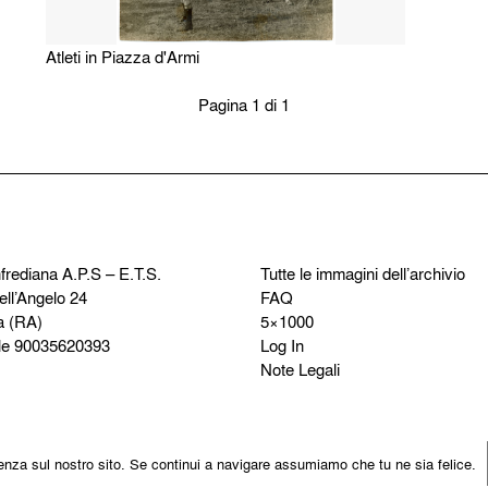
Atleti in Piazza d'Armi
Pagina 1 di 1
frediana
A.P.S – E.T.S.
Tutte le immagini dell’archivio
ell’Angelo 24
FAQ
a (RA)
5×1000
le 90035620393
Log In
Note Legali
rienza sul nostro sito. Se continui a navigare assumiamo che tu ne sia felice.