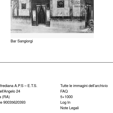
Bar Sangiorgi
frediana
A.P.S – E.T.S.
Tutte le immagini dell’archivio
ell’Angelo 24
FAQ
a (RA)
5×1000
le 90035620393
Log In
Note Legali