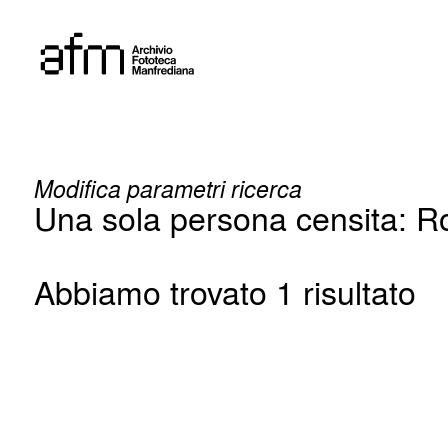
Skip
to
content
Modifica parametri ricerca
Una sola persona censita: R
Abbiamo trovato 1 risultato