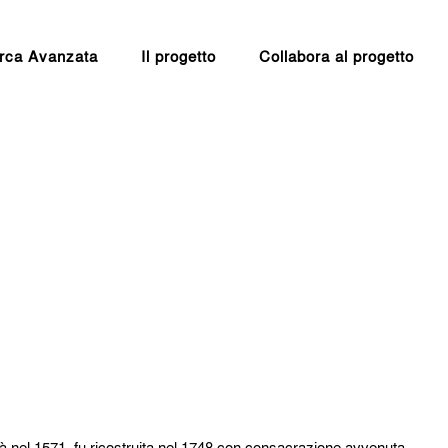
rca Avanzata
Il progetto
Collabora al progetto
ià nel 1571, fu ricostruita nel 1748 con consacrazione avvenuta