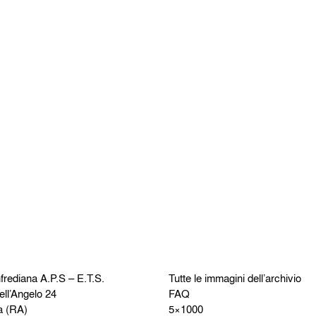
frediana
A.P.S – E.T.S.
Tutte le immagini dell’archivio
ell’Angelo 24
FAQ
a (RA)
5×1000