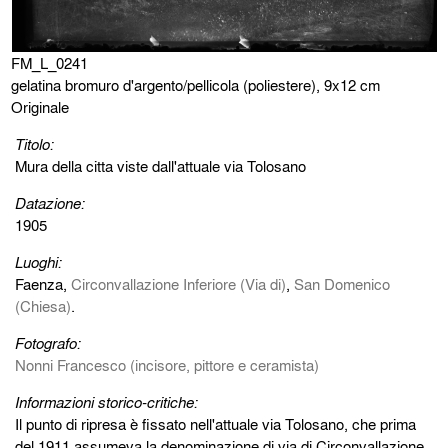
FM_L_0241
gelatina bromuro d'argento/pellicola (poliestere), 9x12 cm
Originale
Titolo:
Mura della citta viste dall'attuale via Tolosano
Datazione:
1905
Luoghi:
Faenza,
Circonvallazione Inferiore (Via di)
,
San Domenico
(Chiesa)
.
Fotografo:
Nonni Francesco (incisore, pittore e ceramista)
Informazioni storico-critiche:
Il punto di ripresa è fissato nell'attuale via Tolosano, che prima
del 1911 assumeva la denominazione di via di Circonvallazione