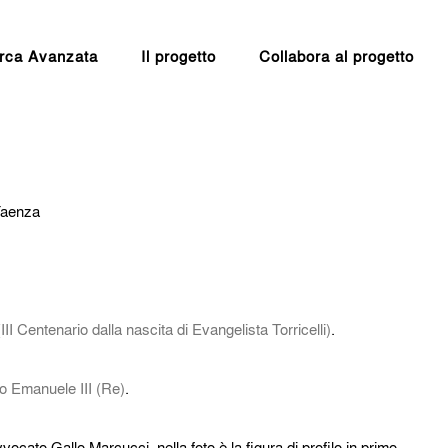
rca Avanzata
Il progetto
Collabora al progetto
 Faenza
II Centenario dalla nascita di Evangelista Torricelli)
.
io Emanuele III (Re)
.
ocato Gallo Marcucci, nella foto è la figura di profilo in primo