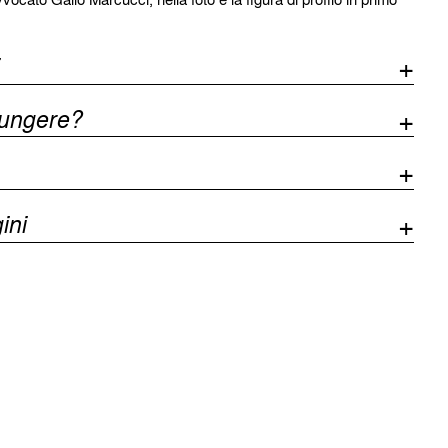
iungere?
ini