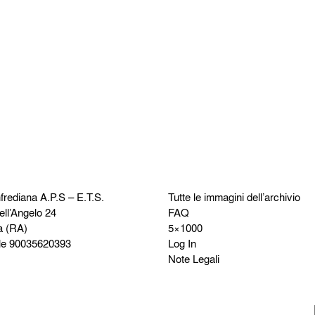
frediana
A.P.S – E.T.S.
Tutte le immagini dell’archivio
ell’Angelo 24
FAQ
a (RA)
5×1000
le 90035620393
Log In
Note Legali