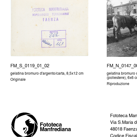
FM_S_0119_01_02
FM_N_0147_0
gelatina bromuro d'argento/carta, 8,5x12 cm
gelatina bromuro d
(poliestere), 6x6 
Originale
Riproduzione
Fototeca Man
Via S.Maria d
48018 Faenz
Codice Fisca