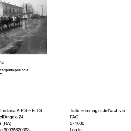
04
'argento/pellicola
cm
frediana
A.P.S – E.T.S.
Tutte le immagini dell’archivio
ell’Angelo 24
FAQ
a (RA)
5×1000
le 90035620393
Log In