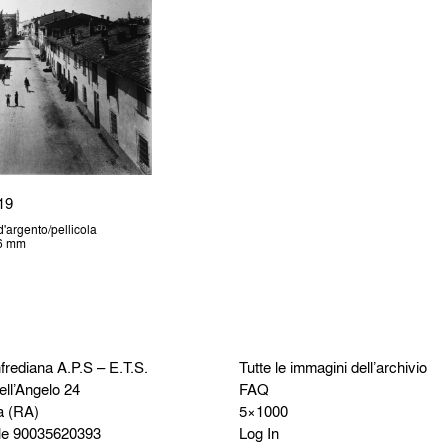
19
'argento/pellicola
36 mm
frediana
A.P.S – E.T.S.
Tutte le immagini dell’archivio
ell’Angelo 24
FAQ
a (RA)
5×1000
le 90035620393
Log In