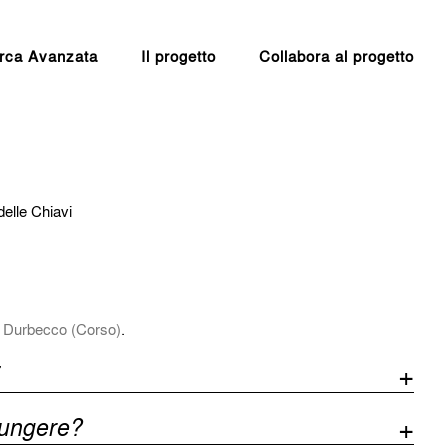
rca Avanzata
Il progetto
Collabora al progetto
elle Chiavi
 Durbecco (Corso)
.
iungere?