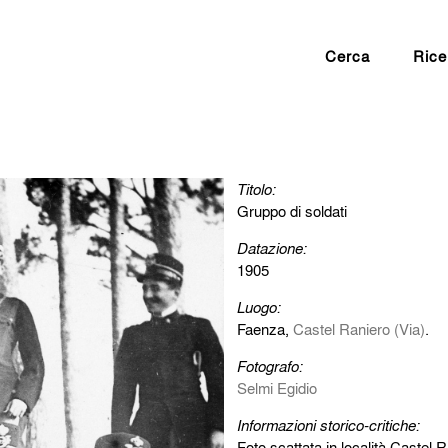
Cerca
Rice
Titolo:
Gruppo di soldati
Datazione:
1905
Luogo:
Faenza,
Castel Raniero (Via)
.
Fotografo:
Selmi Egidio
Informazioni storico-critiche:
Foto scattata in località Castel 