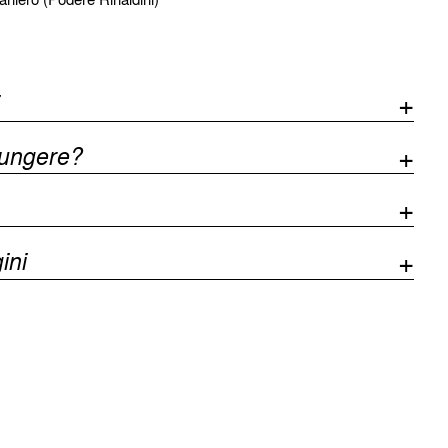
iungere?
ini