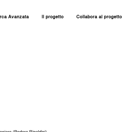
rca Avanzata
Il progetto
Collabora al progetto
Raniero (Podere Rinaldini)