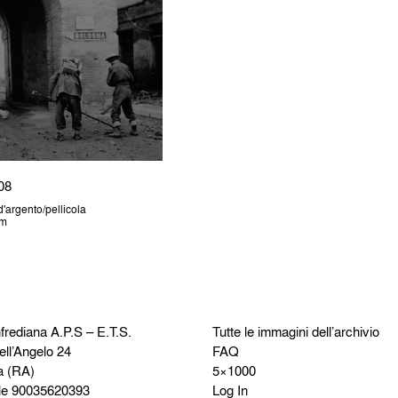
08
'argento/pellicola
cm
frediana
A.P.S – E.T.S.
Tutte le immagini dell’archivio
ell’Angelo 24
FAQ
a (RA)
5×1000
le 90035620393
Log In