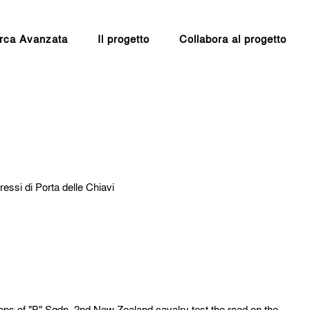
rca Avanzata
Il progetto
Collabora al progetto
ressi di Porta delle Chiavi
ops of "B" Sqdn, 2nd New Zealand cavalry test the road on the