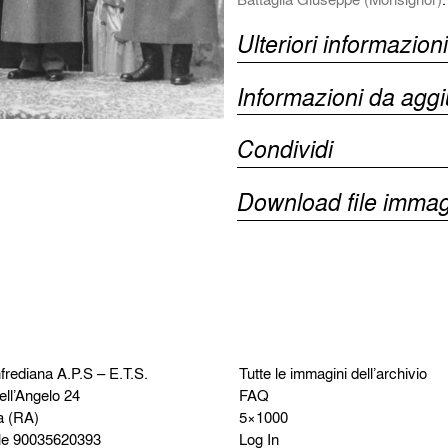
Ulteriori informazioni
Informazioni da agg
Condividi
Download file immag
frediana
A.P.S – E.T.S.
Tutte le immagini dell’archivio
ell’Angelo 24
FAQ
a (RA)
5×1000
le 90035620393
Log In