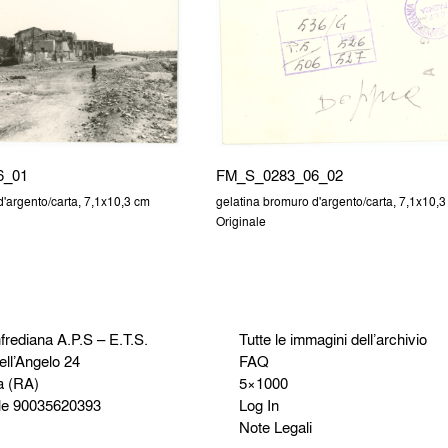
6_01
FM_S_0283_06_02
d'argento/carta, 7,1x10,3 cm
gelatina bromuro d'argento/carta, 7,1x10,3
Originale
frediana
A.P.S – E.T.S.
Tutte le immagini dell’archivio
ell’Angelo 24
FAQ
a (RA)
5×1000
le 90035620393
Log In
Note Legali