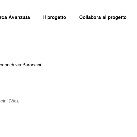
rca Avanzata
Il progetto
Collabora al progetto
occo di via Baroncini
cini (Via)
.