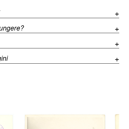
iungere?
ini