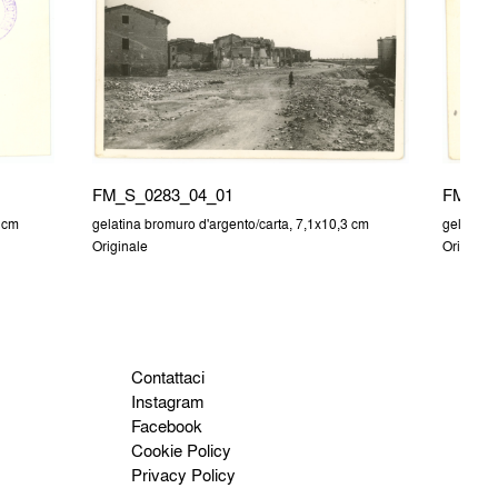
FM_S_0283_04_01
FM_S_
 cm
gelatina bromuro d'argento/carta, 7,1x10,3 cm
gelatina 
Originale
Originale
Contattaci
Instagram
Facebook
Cookie Policy
Privacy Policy