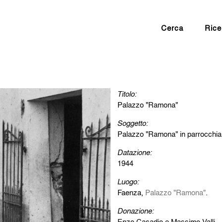
Cerca
Rice
Titolo:
Palazzo "Ramona"
Soggetto:
Palazzo "Ramona" in parrocchia 
Datazione:
1944
Luogo:
Faenza,
Palazzo "Ramona"
.
Donazione:
Enzo Casadio e Massimo Valli