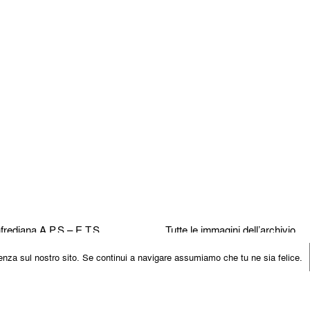
frediana
A.P.S – E.T.S.
Tutte le immagini dell’archivio
ell’Angelo 24
FAQ
rienza sul nostro sito. Se continui a navigare assumiamo che tu ne sia felice.
a (RA)
5×1000
le 90035620393
Log In
Note Legali