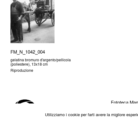
FM_N_1042_004
gelatina bromuro d'argento/pellicola
(poliestere), 13x18 cm
Riproduzione
Fototeca Man
Via S.Maria d
Utilizziamo i cookie per farti avere la migliore espe
48018 Faenz
Codice Fisca