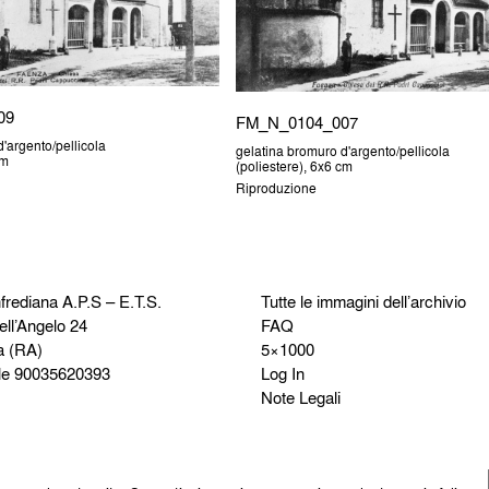
09
FM_N_0104_007
'argento/pellicola
gelatina bromuro d'argento/pellicola
cm
(poliestere), 6x6 cm
Riproduzione
frediana
A.P.S – E.T.S.
Tutte le immagini dell’archivio
ell’Angelo 24
FAQ
a (RA)
5×1000
le 90035620393
Log In
Note Legali