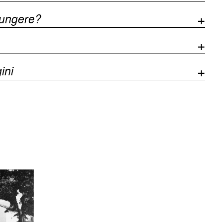
iungere?
ini