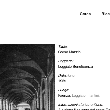
Cerca
Rice
Titolo:
Corso Mazzini
Soggetto:
Loggiato Beneficenza
Datazione:
1935
Luogo:
Faenza,
Loggiato Infantini
.
Informazioni storico-critiche:
A sinistra il palazzo del conte Zu