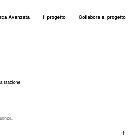
rca Avanzata
Il progetto
Collabora al progetto
la stazione
Faenza
.