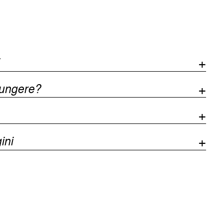
iungere?
ini