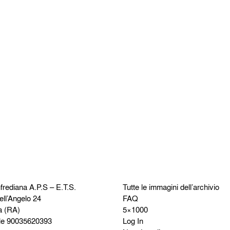
frediana
A.P.S – E.T.S.
Tutte le immagini dell’archivio
ell’Angelo 24
FAQ
a (RA)
5×1000
le 90035620393
Log In