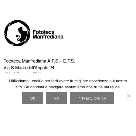
Fototeca Manfrediana
A.P.S – E.T.S.
Via S.Maria dell’Angelo 24
48018 Faenza (RA)
Codice Fiscale 90035620393
Utilizziamo i cookie per farti avere la migliore esperienza sul nostro
sito. Se continui a navigare assumiamo che tu ne sia felice.
Tutte le immagini dell’archivio
Ok
No
Privacy policy
FAQ
5×1000
Log In
Note Legali