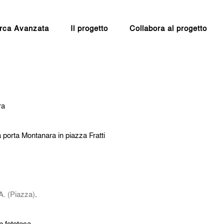
rca Avanzata
Il progetto
Collabora al progetto
ra
 porta Montanara in piazza Fratti
 A. (Piazza)
.
n fototeca