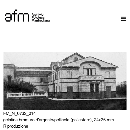
Skip
to
M
content
FM_N_0733_014
gelatina bromuro d'argento/pellicola (poliestere), 24x36 mm
Riproduzione