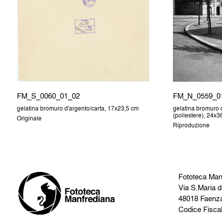
FM_S_0060_01_02
FM_N_0559_0
gelatina bromuro d'argento/carta, 17x23,5 cm
gelatina bromuro d
(poliestere), 24x
Originale
Riproduzione
Fototeca Man
Via S.Maria d
48018 Faenz
Codice Fisca