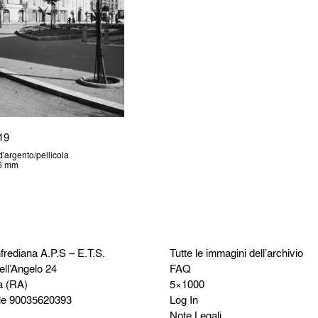
19
'argento/pellicola
36 mm
frediana
A.P.S – E.T.S.
Tutte le immagini dell’archivio
ell’Angelo 24
FAQ
a (RA)
5×1000
le 90035620393
Log In
Note Legali