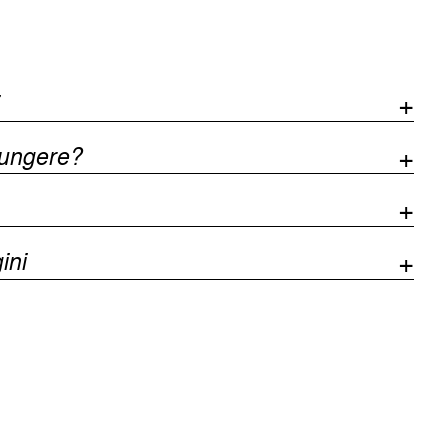
iungere?
ini