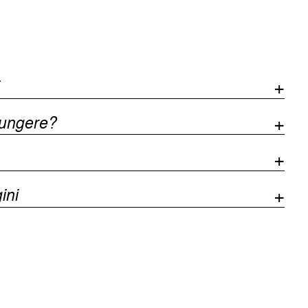
iungere?
ini