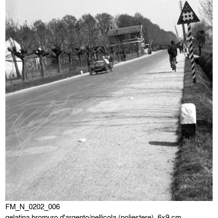
FM_N_0202_006
gelatina bromuro d'argento/pellicola (poliestere), 6x9 cm