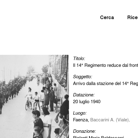
Cerca
Rice
Titolo:
Il 14° Regimento reduce dal front
Soggetto:
Arrivo dalla stazione del 14° Reg
Datazione:
20 luglio 1940
Luogo:
Faenza,
Baccarini A. (Viale)
.
Donazione:
Piolanti Maria Baldassarri