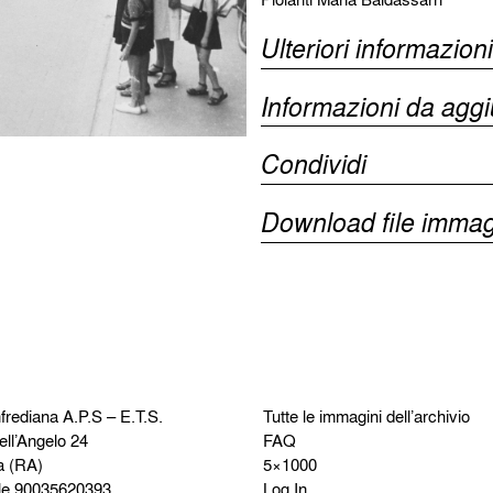
Ulteriori informazioni
Informazioni da agg
Condividi
Download file immag
frediana
A.P.S – E.T.S.
Tutte le immagini dell’archivio
ell’Angelo 24
FAQ
a (RA)
5×1000
le 90035620393
Log In