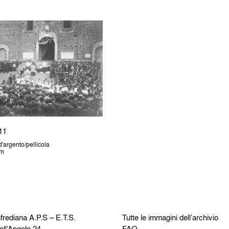
11
'argento/pellicola
cm
frediana
A.P.S – E.T.S.
Tutte le immagini dell’archivio
ell’Angelo 24
FAQ