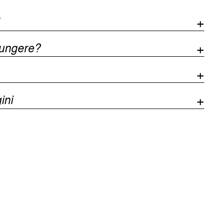
iungere?
ini