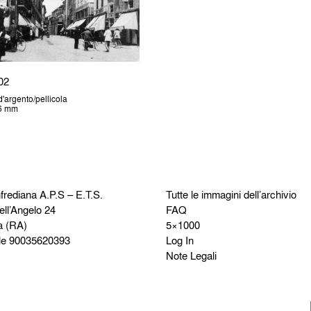
02
'argento/pellicola
36 mm
frediana
A.P.S – E.T.S.
Tutte le immagini dell’archivio
ell’Angelo 24
FAQ
a (RA)
5×1000
le 90035620393
Log In
Note Legali