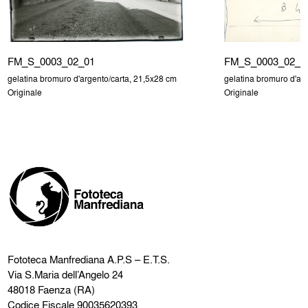
FM_S_0003_02_01
FM_S_0003_02_0
gelatina bromuro d'argento/carta, 21,5x28 cm
gelatina bromuro d'ar
Originale
Originale
Fototeca Manfrediana
A.P.S – E.T.S.
Via S.Maria dell’Angelo 24
48018 Faenza (RA)
Codice Fiscale 90035620393