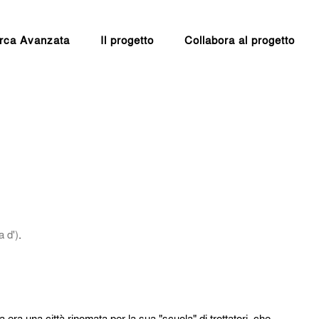
rca Avanzata
Il progetto
Collabora al progetto
 d')
.
 era una città rinomata per la sua "scuola" di trottatori, che