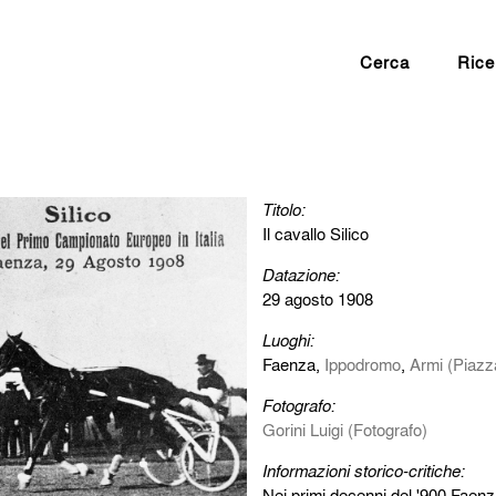
Cerca
Rice
Titolo:
Il cavallo Silico
Datazione:
29 agosto 1908
Luoghi:
Faenza,
Ippodromo
,
Armi (Piazza
Fotografo:
Gorini Luigi (Fotografo)
Informazioni storico-critiche:
Nei primi decenni del '900 Faenza