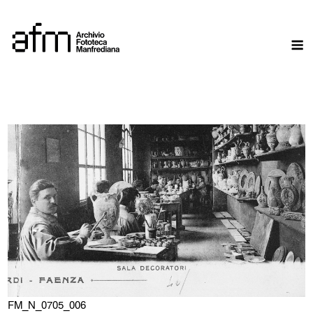
Skip
to
M
content
FM_N_0705_006