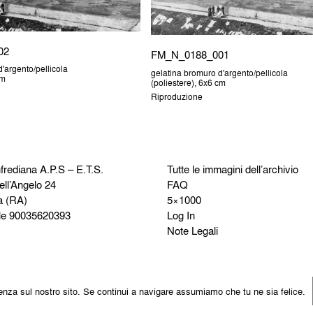
02
FM_N_0188_001
'argento/pellicola
gelatina bromuro d'argento/pellicola
cm
(poliestere), 6x6 cm
Riproduzione
frediana
A.P.S – E.T.S.
Tutte le immagini dell’archivio
ell’Angelo 24
FAQ
a (RA)
5×1000
le 90035620393
Log In
Note Legali
rienza sul nostro sito. Se continui a navigare assumiamo che tu ne sia felice.