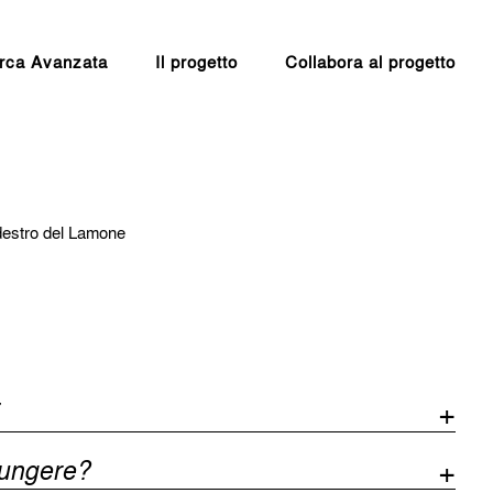
rca Avanzata
Il progetto
Collabora al progetto
 destro del Lamone
iungere?